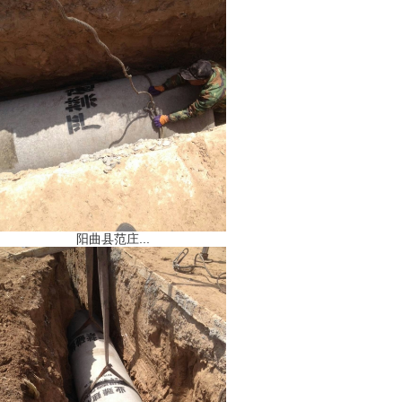
阳曲县范庄...