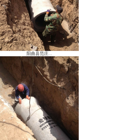
阳曲县范庄...